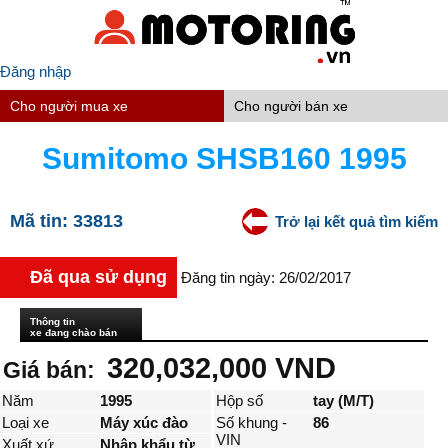
Đăng nhập
Cho người mua xe
Cho người bán xe
Sumitomo SHSB160 1995
Mã tin:
33813
Trở lại kết quả tìm kiếm
Đã qua sử dụng
Đăng tin ngày: 26/02/2017
Thông tin
xe đang chào bán
320,032,000 VND
Giá bán:
Năm
1995
Hộp số
tay (M/T)
Loại xe
Máy xúc đào
Số khung -
86
VIN
Xuất xứ
Nhập khẩu từ