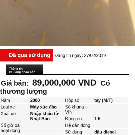
Đã qua sử dụng
Đăng tin ngày: 27/02/2019
Thông tin
xe đang chào bán
89,000,000 VND
Giá bán:
Có
thương lượng
Năm
2000
Hộp số
tay (M/T)
Loại xe
Máy xúc đào
Số khung -
VIN
Xuất xứ
Nhập khẩu từ
Nhật Bản
Động cơ
1.5
Số giờ đã
Hệ dẫn động
hoạt động
Sử dụng
dầu diesel