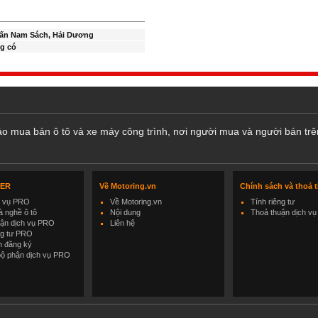
rấn Nam Sách, Hải Dương
g có
cáo mua bán ô tô và xe máy công trình, nơi người mua và người bán trê
LER
Về Motoring.vn
Chính sách và thoả 
h vụ PRO
Về Motoring.vn
Tính riêng tư
 nghề ô tô
Nội dung
Thoả thuận dịch vụ
uận dịch vụ PRO
Liên hệ
ng tư PRO
h đăng ký
bộ phận dịch vụ PRO