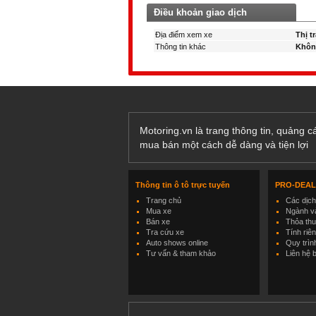
Điều khoản giao dịch
Địa điểm xem xe
Thị t
Thông tin khác
Khôn
Motoring.vn là trang thông tin, quảng 
mua bán một cách dễ dàng và tiện lợi
Thông tin ô tô trực tuyến
PRO-DEA
Trang chủ
Các dịc
Mua xe
Ngành và
Bán xe
Thỏa th
Tra cứu xe
Tính riê
Auto shows online
Quy trìn
Tư vấn & tham khảo
Liên hệ 