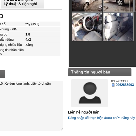
kỹ thuật & tiện nghi
D
p số
tay (M/T)
khung - VIN
ng cơ
1.8
dẫn động
4x2
dụng nhiêu liệu
xăng
ng tin nhận diện
́c
Thông tin người bán
0962833903
0962833903
Liên hệ người bán
Đăng nhập để thực hiện được chức năng này