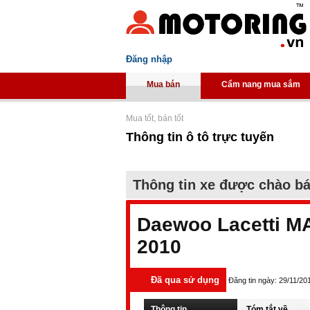
Đăng nhập
Mua bán
Cẩm nang mua sắm
Mua tốt, bán tốt
Thông tin ô tô trực tuyến
Thông tin xe được chào b
Daewoo Lacetti M
2010
Đã qua sử dụng
Đăng tin ngày: 29/11/20
Thông tin
Tóm tắt về