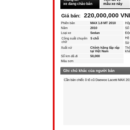
xe đang chào bán
mẫu xe này
220,000,000 VN
Giá bán:
Phiên bản
MAX 1.8 MT 2010
Hộ
Năm
2010
Số 
Loại xe
Sedan
Độ
Hệ 
Công suất chuyên
5 chỗ
chở
Sử 
Xuất xứ
Chính hãng lắp ráp
Thô
tại Việt Nam
kha
Số km đã đi
50,000
Màu sơn
Ghi chú khác của người bán