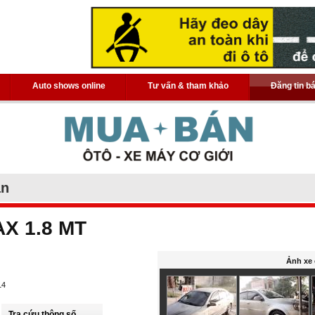
Auto shows online
Tư vấn & tham khảo
Đăng tin b
án
AX 1.8 MT
Ảnh xe 
14
Tra cứu thông số