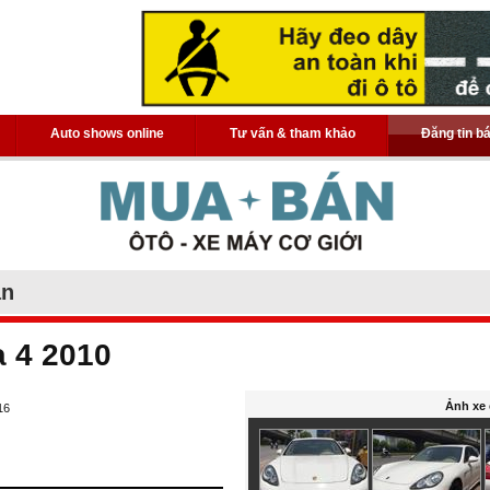
Auto shows online
Tư vấn & tham khảo
Đăng tin b
án
 4 2010
Ảnh xe 
16