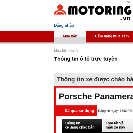
Đăng nhập
Mua bán
Cẩm nang mua sắm
Mua tốt, bán tốt
Thông tin ô tô trực tuyến
Thông tin xe được chào b
Porsche Panamera
Đã qua sử dụng
Đăng tin ngày: 18/02/20
Thông tin
Tóm tắt về
xe đang chào bán
mẫu xe này