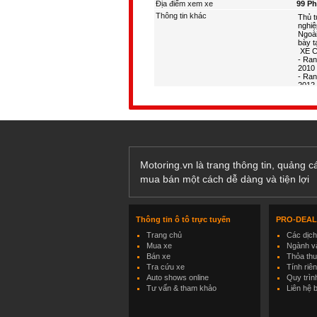
Địa điểm xem xe
99 P
Thông tin khác
Motoring.vn là trang thông tin, quảng 
mua bán một cách dễ dàng và tiện lợi
Thông tin ô tô trực tuyến
PRO-DEA
Trang chủ
Các dịc
Mua xe
Ngành và
Bán xe
Thỏa th
Tra cứu xe
Tính riê
Auto shows online
Quy trìn
Tư vấn & tham khảo
Liên hệ 