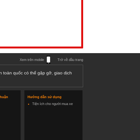
Xem trên mobile
Trở về đầu trang
n toàn quốc có thể gặp gỡ, giao dịch
thuận
Hướng dẫn sử dụng
Tiện ích cho người mua xe