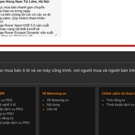
hạm Hùng Nam Từ Liêm, Hà Nội
cáo mua bán ô tô và xe máy công trình, nơi người mua và người bán trê
LER
Về Motoring.vn
Chính sách và thoả 
h vụ PRO
Về Motoring.vn
Tính riêng tư
 nghề ô tô
Nội dung
Thoả thuận dịch vụ
uận dịch vụ PRO
Liên hệ
ng tư PRO
h đăng ký
bộ phận dịch vụ PRO