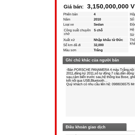
3,150,000,000 
Giá bán:
Phiên bản
4
Hộ
Năm
2010
Số 
Loại xe
Sedan
Độ
Hệ 
Công suất chuyên
5 chỗ
chở
Sử 
Xuất xứ
Nhập khẩu từ Đức
Thô
kha
Số km đã đi
32,000
Màu sơn
Trắng
Ghi chú khác của người bán
Điều khoản giao dịch