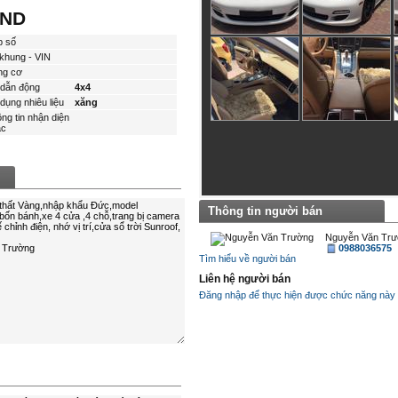
VND
p số
khung - VIN
ng cơ
dẫn động
4x4
dụng nhiêu liệu
xăng
ng tin nhận diện
́c
Thông tin người bán
Nguyễn Văn Tr
0988036575
Tìm hiểu về người bán
Liên hệ người bán
Đăng nhập để thực hiện được chức năng này