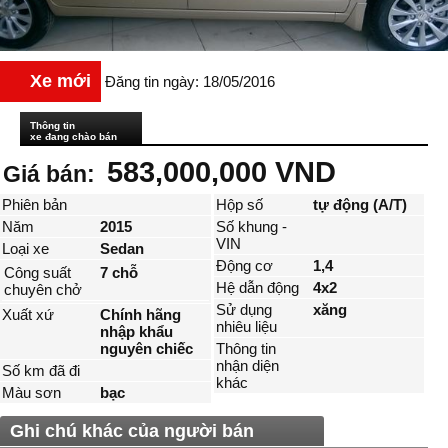
Xe mới
Đăng tin ngày: 18/05/2016
Thông tin
xe đang chào bán
583,000,000 VND
Giá bán:
Phiên bản
Hộp số
tự động (A/T)
Năm
2015
Số khung -
VIN
Loại xe
Sedan
Động cơ
1,4
Công suất
7 chỗ
Hệ dẫn động
4x2
chuyên chở
Sử dụng
xăng
Xuất xứ
Chính hãng
nhiêu liệu
nhập khẩu
nguyên chiếc
Thông tin
nhận diện
Số km đã đi
khác
Màu sơn
bạc
Ghi chú khác của người bán