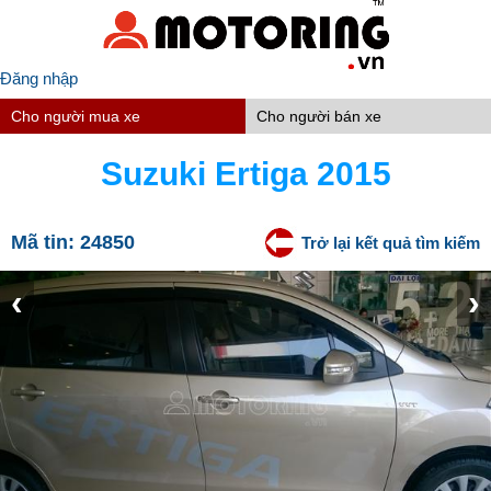
Đăng nhập
Cho người mua xe
Cho người bán xe
Suzuki Ertiga 2015
Mã tin:
24850
Trở lại kết quả tìm kiếm
‹
›