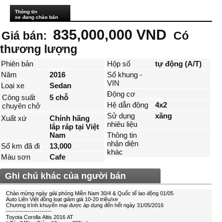
Thông tin
xe đang chào bán
835,000,000 VND
Giá bán:
Có
thương lượng
Phiên bản
Hộp số
tự động (A/T)
Năm
2016
Số khung -
VIN
Loại xe
Sedan
Động cơ
Công suất
5 chỗ
Hệ dẫn động
4x2
chuyên chở
Sử dụng
xăng
Xuất xứ
Chính hãng
nhiêu liệu
lắp ráp tại Việt
Nam
Thông tin
nhận diện
Số km đã đi
13,000
khác
Màu sơn
Cafe
Ghi chú khác của người bán