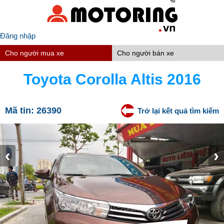
Đăng nhập
Cho người mua xe
Cho người bán xe
Toyota Corolla Altis 2016
Mã tin:
26390
Trở lại kết quả tìm kiếm
‹
›