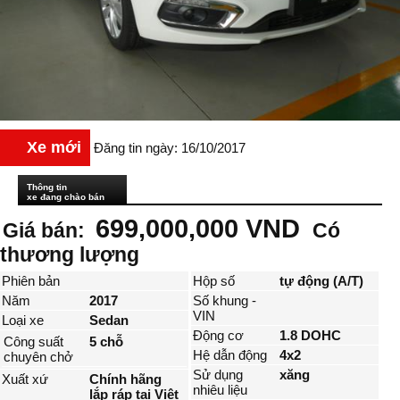
Xe mới
Đăng tin ngày: 16/10/2017
Thông tin
xe đang chào bán
699,000,000 VND
Giá bán:
Có
thương lượng
Phiên bản
Hộp số
tự động (A/T)
Năm
2017
Số khung -
VIN
Loại xe
Sedan
Động cơ
1.8 DOHC
Công suất
5 chỗ
Hệ dẫn động
4x2
chuyên chở
Sử dụng
xăng
Xuất xứ
Chính hãng
nhiêu liệu
lắp ráp tại Việt