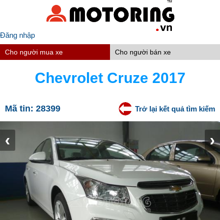
Đăng nhập
Cho người mua xe
Cho người bán xe
Chevrolet Cruze 2017
Mã tin:
28399
Trở lại kết quả tìm kiếm
‹
›