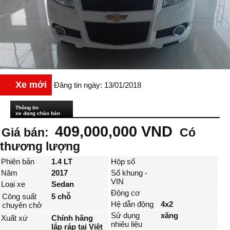
Xe mới
Đăng tin ngày: 13/01/2018
Thông tin
xe đang chào bán
409,000,000 VND
Giá bán:
Có
thương lượng
Phiên bản
1.4 LT
Hộp số
Năm
2017
Số khung -
VIN
Loại xe
Sedan
Động cơ
Công suất
5 chỗ
Hệ dẫn động
4x2
chuyên chở
Sử dụng
xăng
Xuất xứ
Chính hãng
nhiêu liệu
lắp ráp tại Việt