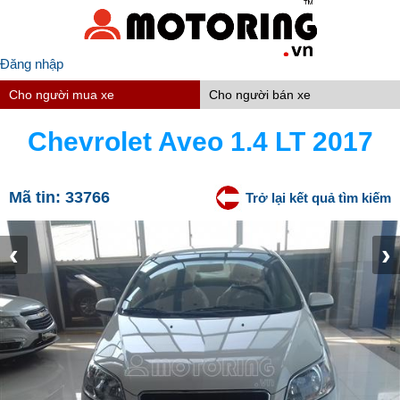
Đăng nhập
Cho người mua xe
Cho người bán xe
Chevrolet Aveo 1.4 LT 2017
Mã tin:
33766
Trở lại kết quả tìm kiếm
‹
›