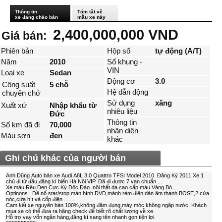
Thông tin
Tóm tắt về
xe đang chào bán
mẫu xe này
2,400,000,000 VND
Giá bán:
Phiên bản
Hộp số
tự động (A/T)
Năm
2010
Số khung -
VIN
Loại xe
Sedan
Động cơ
3.0
Công suất
5 chỗ
Hệ dẫn động
chuyên chở
Sử dụng
xăng
Xuất xứ
Nhập khẩu từ
nhiêu liệu
Đức
Thông tin
Số km đã đi
70,000
nhận diện
Màu sơn
đen
khác
Ghi chú khác của người bán