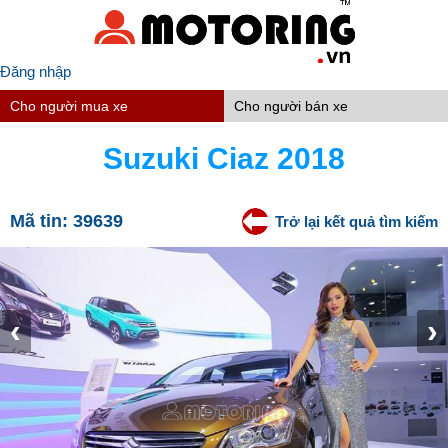
Đăng nhập
Cho người mua xe
Cho người bán xe
Suzuki Ciaz 2018
Mã tin:
39639
Trở lại kết quả tìm kiếm
‹
›