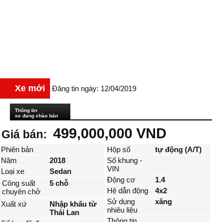
Xe mới
Đăng tin ngày: 12/04/2019
Thông tin
xe đang chào bán
499,000,000 VND
Giá bán:
Phiên bản
Hộp số
tự động (A/T)
Năm
2018
Số khung -
VIN
Loại xe
Sedan
Động cơ
1.4
Công suất
5 chỗ
Hệ dẫn động
4x2
chuyên chở
Sử dụng
xăng
Xuất xứ
Nhập khẩu từ
nhiêu liệu
Thái Lan
Thông tin