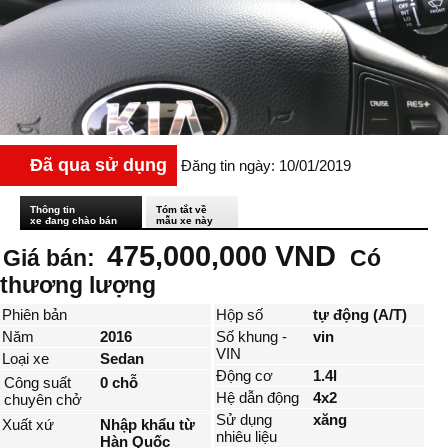
Đã qua sử dụng
Đăng tin ngày: 10/01/2019
Thông tin
Tóm tắt về
xe đang chào bán
mẫu xe này
475,000,000 VND
Giá bán:
Có
thương lượng
Phiên bản
Hộp số
tự động (A/T)
Năm
2016
Số khung -
vin
VIN
Loại xe
Sedan
Động cơ
1.4l
Công suất
0 chỗ
Hệ dẫn động
4x2
chuyên chở
Sử dụng
xăng
Xuất xứ
Nhập khẩu từ
nhiêu liệu
Hàn Quốc