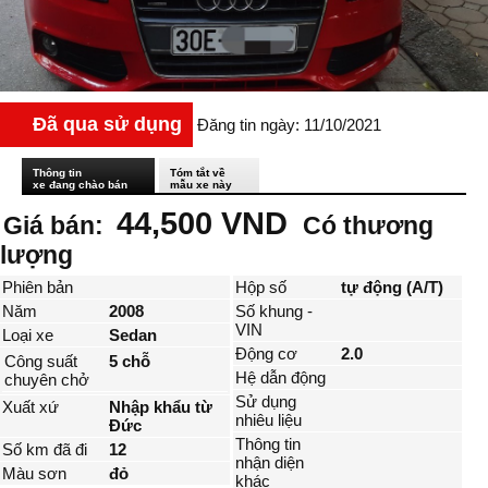
Đã qua sử dụng
Đăng tin ngày: 11/10/2021
Thông tin
Tóm tắt về
xe đang chào bán
mẫu xe này
44,500 VND
Giá bán:
Có thương
lượng
Phiên bản
Hộp số
tự động (A/T)
Năm
2008
Số khung -
VIN
Loại xe
Sedan
Động cơ
2.0
Công suất
5 chỗ
Hệ dẫn động
chuyên chở
Sử dụng
Xuất xứ
Nhập khẩu từ
nhiêu liệu
Đức
Thông tin
Số km đã đi
12
nhận diện
Màu sơn
đỏ
khác