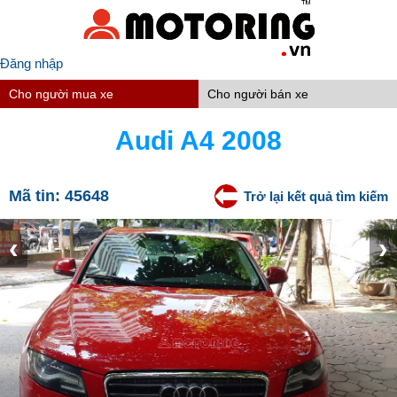
Đăng nhập
Cho người mua xe
Cho người bán xe
Audi A4 2008
Mã tin:
45648
Trở lại kết quả tìm kiếm
‹
›