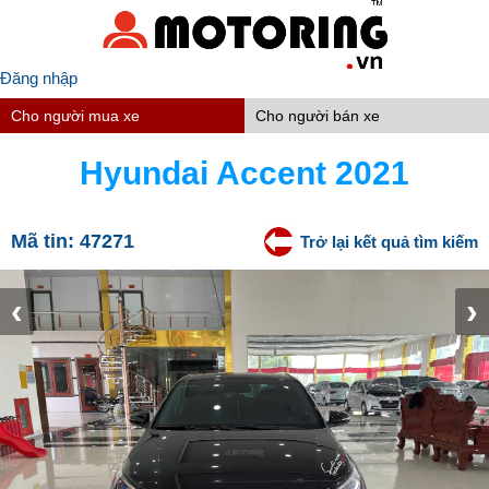
Đăng nhập
Cho người mua xe
Cho người bán xe
Hyundai Accent 2021
Mã tin:
47271
Trở lại kết quả tìm kiếm
‹
›