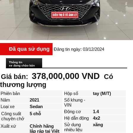
Đã qua sử dụng
Đăng tin ngày: 03/12/2024
Thông tin
xe đang chào bán
378,000,000 VND
Giá bán:
Có
thương lượng
Phiên bản
Hộp số
tay (M/T)
Năm
2021
Số khung -
VIN
Loại xe
Sedan
Động cơ
1.4
Công suất
5 chỗ
Hệ dẫn động
4x2
chuyên chở
Sử dụng
xăng
Xuất xứ
Chính hãng
nhiêu liệu
lắp ráp tại Việt