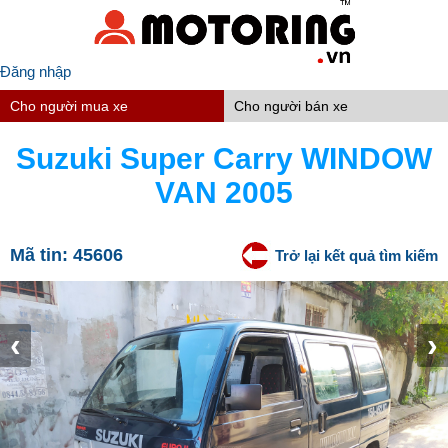
Đăng nhập
Cho người mua xe
Cho người bán xe
Suzuki Super Carry WINDOW
VAN 2005
Mã tin:
45606
Trở lại kết quả tìm kiếm
‹
›