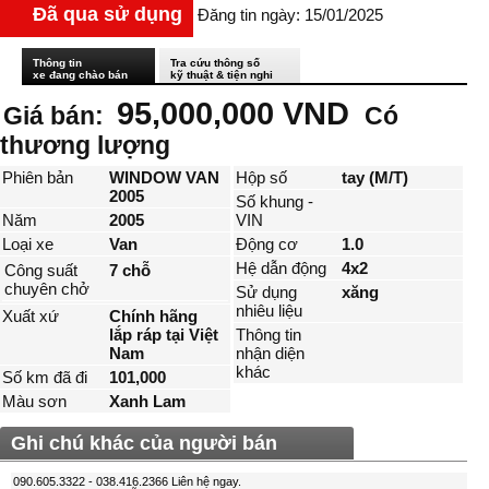
Đã qua sử dụng
Đăng tin ngày: 15/01/2025
Thông tin
Tra cứu thông số
xe đang chào bán
kỹ thuật & tiện nghi
95,000,000 VND
Giá bán:
Có
thương lượng
Phiên bản
WINDOW VAN
Hộp số
tay (M/T)
2005
Số khung -
Năm
2005
VIN
Loại xe
Van
Động cơ
1.0
Hệ dẫn động
4x2
Công suất
7 chỗ
chuyên chở
Sử dụng
xăng
nhiêu liệu
Xuất xứ
Chính hãng
lắp ráp tại Việt
Thông tin
Nam
nhận diện
khác
Số km đã đi
101,000
Màu sơn
Xanh Lam
Ghi chú khác của người bán