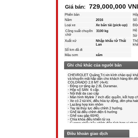
729,000,000 V
Giá bán:
Phiên bản
Hộ
Năm
2016
Số 
Loại xe
Xe bán tải (pick-up)
Độ
Hệ 
Công suất chuyên
3100 kg
chở
Sử 
Xuất xứ
Nhập khẩu từ Thái
Thô
Lan
kha
Số km đã đi
Màu sơn
xám
Ghi chú khác của người bán
Điều khoản giao dịch