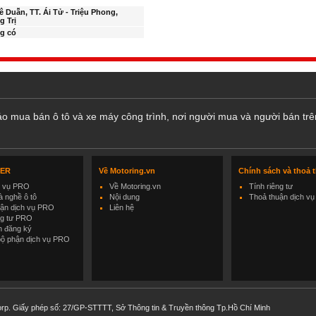
ê Duẫn, TT. Ái Tử - Triệu Phong,
 Trị
g có
cáo mua bán ô tô và xe máy công trình, nơi người mua và người bán trê
LER
Về Motoring.vn
Chính sách và thoả 
h vụ PRO
Về Motoring.vn
Tính riêng tư
 nghề ô tô
Nội dung
Thoả thuận dịch vụ
uận dịch vụ PRO
Liên hệ
ng tư PRO
h đăng ký
bộ phận dịch vụ PRO
rp. Giấy phép số: 27/GP-STTTT, Sở Thông tin & Truyền thông Tp.Hồ Chí Minh