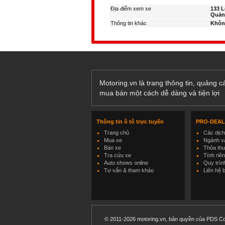
Địa điểm xem xe
133 L
Quảng
Thông tin khác
Khôn
Motoring.vn là trang thông tin, quảng 
mua bán một cách dễ dàng và tiện lợi
Thông tin ô tô trực tuyến
PRO-DEA
Trang chủ
Các dịc
Mua xe
Ngành và
Bán xe
Thỏa th
Tra cứu xe
Tính riê
Auto shows online
Quy trìn
Tư vấn & tham khảo
Liên hệ 
© 2011-2026 motoring.vn, bản quyền của PDS Co