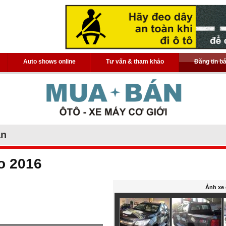
Auto shows online
Tư vấn & tham khảo
Đăng tin b
án
o 2016
Ảnh xe 