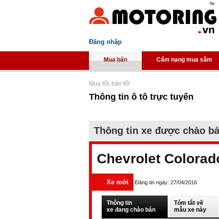
Đăng nhập
Mua bán
Cẩm nang mua sắm
Mua tốt, bán tốt
Thông tin ô tô trực tuyến
Thông tin xe được chào b
Chevrolet Colorad
Xe mới
Đăng tin ngày: 27/04/2016
Thông tin
Tóm tắt về
xe đang chào bán
mẫu xe này