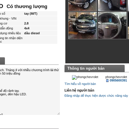
ND
Có thương lượng
p số
tay (M/T)
khung - VIN
ng cơ
2.8
dẫn động
4x4
dụng nhiêu liệu
dầu diesel
ng tin nhận diện
́c
Thông tin người bán
phongchevrolet
0905600391
Tìm hiểu về người bán
Liên hệ người bán
Đăng nhập để thực hiện được chức năng này