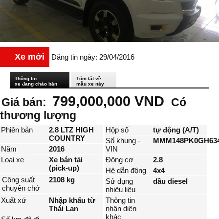
Xe mới
Đăng tin ngày: 29/04/2016
Thông tin
Tóm tắt về
xe đang chào bán
mẫu xe này
799,000,000 VND
Giá bán:
Có
thương lượng
Phiên bản
2.8 LTZ HIGH
Hộp số
tự động (A/T)
COUNTRY
Số khung -
MMM148PK0GH634
Năm
2016
VIN
Loại xe
Xe bán tải
Động cơ
2.8
(pick-up)
Hệ dẫn động
4x4
Công suất
2108 kg
Sử dụng
dầu diesel
chuyên chở
nhiêu liệu
Xuất xứ
Nhập khẩu từ
Thông tin
Thái Lan
nhận diện
khác