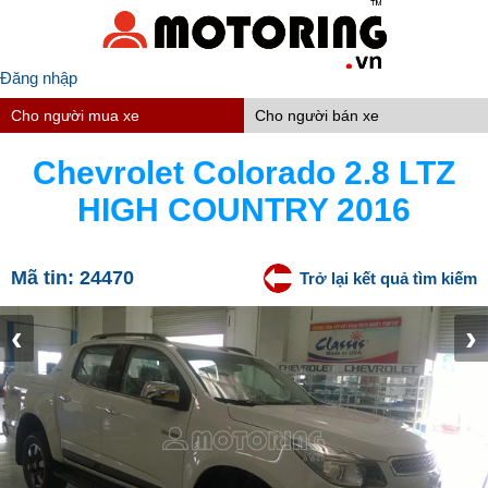
Đăng nhập
Cho người mua xe
Cho người bán xe
Chevrolet Colorado 2.8 LTZ
HIGH COUNTRY 2016
Mã tin:
24470
Trở lại kết quả tìm kiếm
‹
›