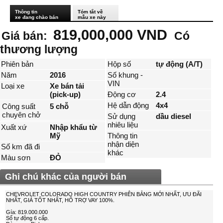
Thông tin
Tóm tắt về
xe đang chào bán
mẫu xe này
819,000,000 VND
Giá bán:
Có
thương lượng
Phiên bản
Hộp số
tự động (A/T)
Năm
2016
Số khung -
VIN
Loại xe
Xe bán tải
(pick-up)
Động cơ
2.4
Hệ dẫn động
4x4
Công suất
5 chỗ
chuyên chở
Sử dụng
dầu diesel
nhiêu liệu
Xuất xứ
Nhập khẩu từ
Mỹ
Thông tin
nhận diện
Số km đã đi
khác
Màu sơn
ĐỎ
Ghi chú khác của người bán