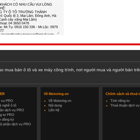
cáo mua bán ô tô và xe máy công trình, nơi người mua và người bán trê
LER
Về Motoring.vn
Chính sách và thoả 
h vụ PRO
Về Motoring.vn
Tính riêng tư
 nghề ô tô
Nội dung
Thoả thuận dịch vụ
uận dịch vụ PRO
Liên hệ
ng tư PRO
h đăng ký
bộ phận dịch vụ PRO