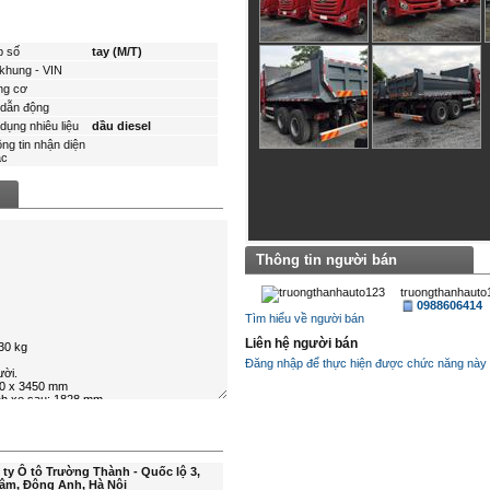
p số
tay (M/T)
khung - VIN
ng cơ
dẫn động
dụng nhiêu liệu
dầu diesel
ng tin nhận diện
́c
Thông tin người bán
truongthanhauto
0988606414
Tìm hiểu về người bán
Liên hệ người bán
Đăng nhập để thực hiện được chức năng này
ty Ô tô Trường Thành - Quốc lộ 3,
âm, Đông Anh, Hà Nội