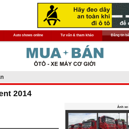
Auto shows online
Tư vấn & tham khảo
Đăng tin b
án
ent 2014
Ảnh xe 