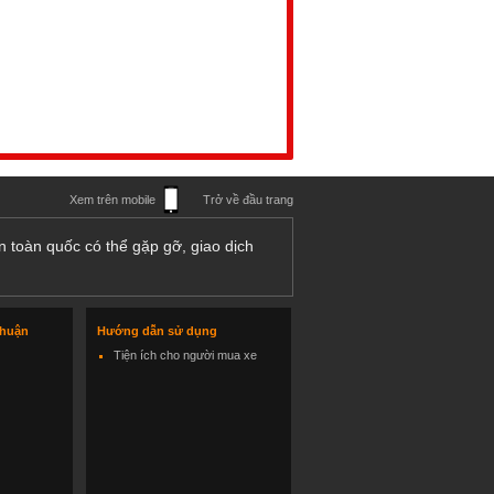
Xem trên mobile
Trở về đầu trang
n toàn quốc có thể gặp gỡ, giao dịch
thuận
Hướng dẫn sử dụng
Tiện ích cho người mua xe