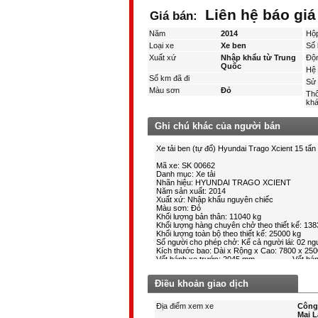
Liên hệ báo giá
Giá bán:
Năm
2014
Hộ
Loại xe
Xe ben
Số 
Xuất xứ
Nhập khẩu từ Trung
Độ
Quốc
Hệ 
Số km đã đi
Sử 
Màu sơn
Đỏ
Thô
kha
Ghi chú khác của người bán
Điều khoản giao dịch
Địa điểm xem xe
Công 
Mai L