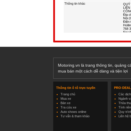
Thông tin khác
Motoring.vn là trang thông tin, quảng 
mua bán một cách dễ dàng và tiện lợi
Thông tin ô tô trực tuyến
PRO-DEA
Trang chủ
Các dịc
Mua xe
Ngành và
Bán xe
Thỏa th
Tra cứu xe
Tính riê
Auto shows online
Quy trìn
Tư vấn & tham khảo
Liên hệ 