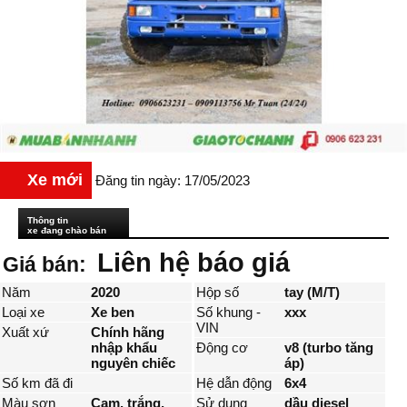
Xe mới
Đăng tin ngày: 17/05/2023
Thông tin
xe đang chào bán
Liên hệ báo giá
Giá bán:
Năm
2020
Hộp số
tay (M/T)
Loại xe
Xe ben
Số khung -
xxx
VIN
Xuất xứ
Chính hãng
nhập khẩu
Động cơ
v8 (turbo tăng
nguyên chiếc
áp)
Số km đã đi
Hệ dẫn động
6x4
Màu sơn
Cam, trắng,
Sử dụng
dầu diesel