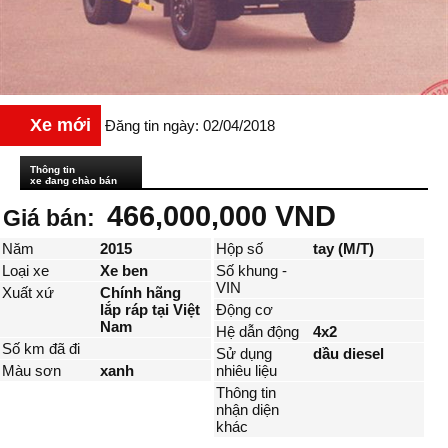
Xe mới
Đăng tin ngày: 02/04/2018
Thông tin
xe đang chào bán
466,000,000 VND
Giá bán:
Năm
2015
Hộp số
tay (M/T)
Loại xe
Xe ben
Số khung -
VIN
Xuất xứ
Chính hãng
lắp ráp tại Việt
Động cơ
Nam
Hệ dẫn động
4x2
Số km đã đi
Sử dụng
dầu diesel
Màu sơn
xanh
nhiêu liệu
Thông tin
nhận diện
khác