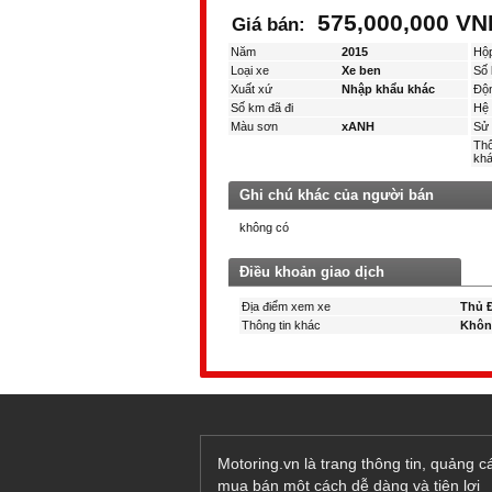
575,000,000 VN
Giá bán:
Năm
2015
Hộ
Loại xe
Xe ben
Số 
Xuất xứ
Nhập khẩu khác
Độ
Số km đã đi
Hệ 
Màu sơn
xANH
Sử 
Thô
kha
Ghi chú khác của người bán
không có
Điều khoản giao dịch
Địa điểm xem xe
Thủ Đ
Thông tin khác
Khôn
Motoring.vn là trang thông tin, quảng 
mua bán một cách dễ dàng và tiện lợi