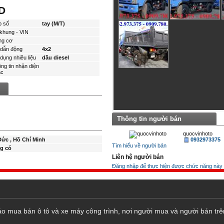
D
p số
tay (M/T)
khung - VIN
ng cơ
dẫn động
4x2
dụng nhiêu liệu
dầu diesel
ng tin nhận diện
́c
Thông tin người bán
quocvinhoto
ức , Hồ Chí Minh
0932973375
Tìm hiểu về người bán
g có
Liên hệ người bán
Đăng nhập để thực hiện được chức năng này
cáo mua bán ô tô và xe máy công trình, nơi người mua và người bán trê