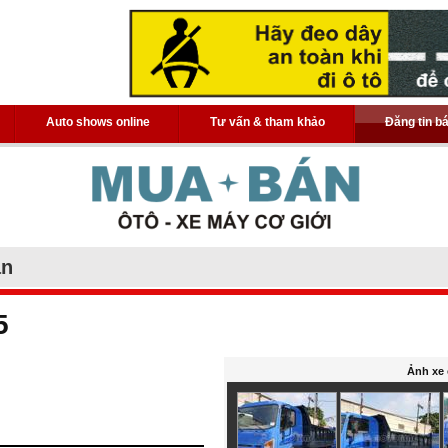
Auto shows online
Tư vấn & tham khảo
Đăng tin b
án
5
Ảnh xe 