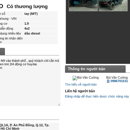
ND
Có thương lượng
p số
tay (M/T)
khung - VIN
ng cơ
1.9
dẫn động
4x2
dụng nhiêu liệu
dầu diesel
ng tin nhận diện
́c
Thông tin người bán
Bùi Văn Cường
0986701531
Tìm hiểu về người bán
Liên hệ người bán
Đăng nhập để thực hiện được chức năng này
QL1A, P. An Phú Đông, Q.12, Tp.
 Hồ Chí Minh