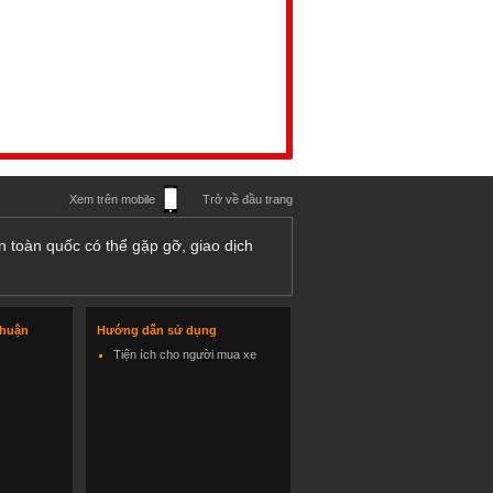
Xem trên mobile
Trở về đầu trang
n toàn quốc có thể gặp gỡ, giao dịch
thuận
Hướng dẫn sử dụng
Tiện ích cho người mua xe