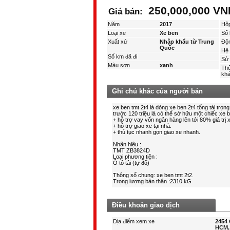
250,000,000 V
Giá bán:
Năm
2017
Hộ
Loại xe
Xe ben
Số 
Xuất xứ
Nhập khẩu từ Trung
Độ
Quốc
Hệ 
Số km đã đi
Sử 
Màu sơn
xanh
Thô
kha
Ghi chú khác của người bán
Điều khoản giao dịch
Địa điểm xem xe
2454 
HCM,