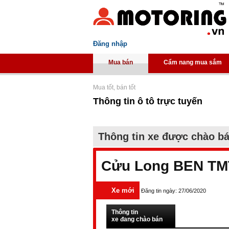
Đăng nhập
Mua bán
Cẩm nang mua sắm
Mua tốt, bán tốt
Thông tin ô tô trực tuyến
Thông tin xe được chào b
Cửu Long BEN TMT
Xe mới
Đăng tin ngày: 27/06/2020
Thông tin
xe đang chào bán