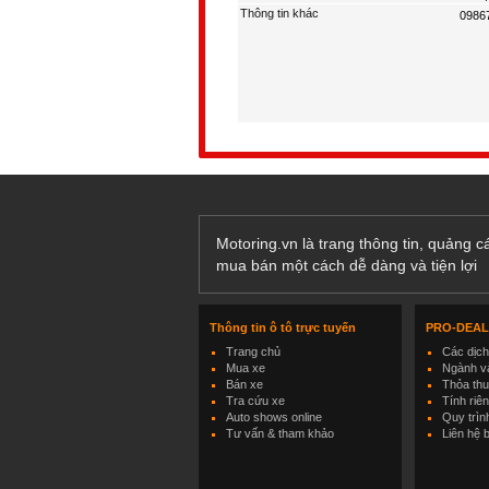
Thông tin khác
Motoring.vn là trang thông tin, quảng 
mua bán một cách dễ dàng và tiện lợi
Thông tin ô tô trực tuyến
PRO-DEA
Trang chủ
Các dịc
Mua xe
Ngành và
Bán xe
Thỏa th
Tra cứu xe
Tính riê
Auto shows online
Quy trìn
Tư vấn & tham khảo
Liên hệ 