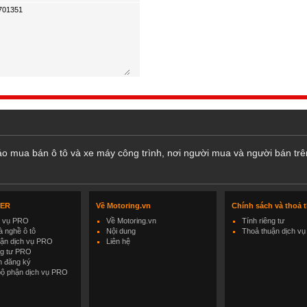
cáo mua bán ô tô và xe máy công trình, nơi người mua và người bán trê
LER
Về Motoring.vn
Chính sách và thoả 
h vụ PRO
Về Motoring.vn
Tính riêng tư
 nghề ô tô
Nội dung
Thoả thuận dịch vụ
uận dịch vụ PRO
Liên hệ
ng tư PRO
h đăng ký
bộ phận dịch vụ PRO