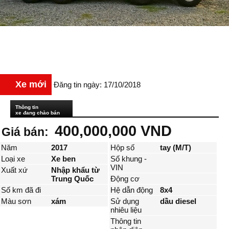
Xe mới
Đăng tin ngày: 17/10/2018
Thông tin
xe đang chào bán
400,000,000 VND
Giá bán:
Năm
2017
Hộp số
tay (M/T)
Loại xe
Xe ben
Số khung -
VIN
Xuất xứ
Nhập khẩu từ
Trung Quốc
Động cơ
Số km đã đi
Hệ dẫn động
8x4
Màu sơn
xám
Sử dụng
dầu diesel
nhiêu liệu
Thông tin