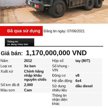
Đã qua sử dụng
Đăng tin ngày: 07/06/2021
Thông tin
xe đang chào bán
1,170,000,000 VND
Giá bán:
Năm
2012
Hộp số
tay (M/T)
Loại xe
Xe ben
Số khung -
VIN
Xuất xứ
Chính hãng
nhập khẩu
Động cơ
v8
nguyên chiếc
Hệ dẫn động
6x4
Số km đã đi
2,000
Sử dụng
dầu diesel
Màu sơn
Cam
nhiêu liệu
Thông tin
nhận diện
khác