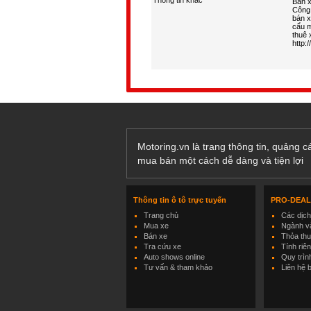
Thông tin khác
Motoring.vn là trang thông tin, quảng 
mua bán một cách dễ dàng và tiện lợi
Thông tin ô tô trực tuyến
PRO-DEA
Trang chủ
Các dịc
Mua xe
Ngành và
Bán xe
Thỏa th
Tra cứu xe
Tính riê
Auto shows online
Quy trìn
Tư vấn & tham khảo
Liên hệ 