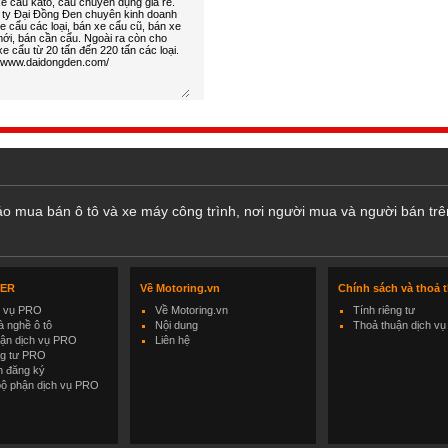
cáo mua bán ô tô và xe máy công trình, nơi người mua và người bán trê
LER
Về Motoring.vn
Chính sách và thoả 
h vụ PRO
Về Motoring.vn
Tính riêng tư
 nghề ô tô
Nội dung
Thoả thuận dịch vụ
uận dịch vụ PRO
Liên hệ
ng tư PRO
h đăng ký
bộ phận dịch vụ PRO