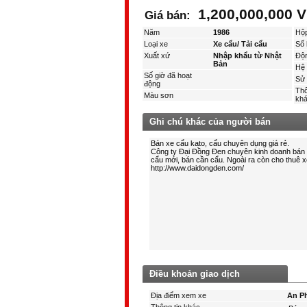
1,200,000,000 
Giá bán:
Năm
1986
Hộ
Loại xe
Xe cẩu/ Tải cẩu
Số 
Xuất xứ
Nhập khẩu từ Nhật
Độ
Bản
Hệ 
Số giờ đã hoạt
Sử 
động
Thô
Màu sơn
kha
Ghi chú khác của người bán
Điều khoản giao dịch
Địa điểm xem xe
An P