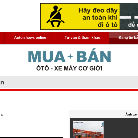
Auto shows online
Tư vấn & tham khảo
Đăng tin b
án
Ảnh xe 
16