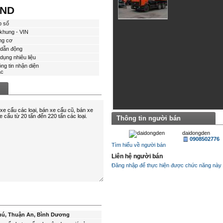
VND
p số
khung - VIN
ng cơ
dẫn động
dụng nhiêu liệu
ng tin nhận diện
́c
Thông tin người bán
daidongden
0908502776
Tìm hiểu về người bán
Liên hệ người bán
Đăng nhập để thực hiện được chức năng này
hú, Thuận An, Bình Dương