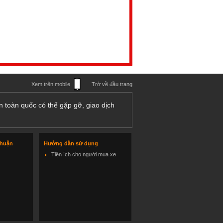
Xem trên mobile
Trở về đầu trang
n toàn quốc có thể gặp gỡ, giao dịch
thuận
Hướng dẫn sử dụng
Tiện ích cho người mua xe