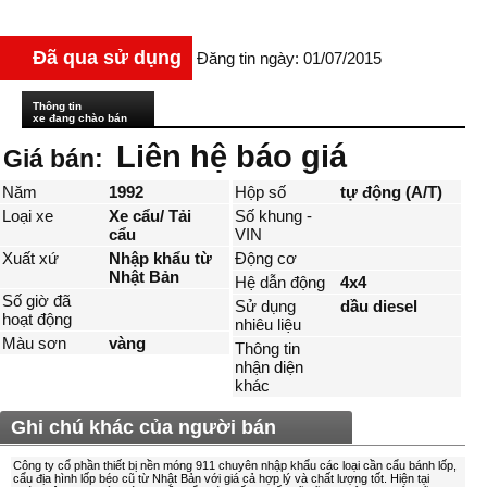
Đã qua sử dụng
Đăng tin ngày: 01/07/2015
Thông tin
xe đang chào bán
Liên hệ báo giá
Giá bán:
Năm
1992
Hộp số
tự động (A/T)
Loại xe
Xe cẩu/ Tải
Số khung -
cẩu
VIN
Xuất xứ
Nhập khẩu từ
Động cơ
Nhật Bản
Hệ dẫn động
4x4
Số giờ đã
Sử dụng
dầu diesel
hoạt động
nhiêu liệu
Màu sơn
vàng
Thông tin
nhận diện
khác
Ghi chú khác của người bán