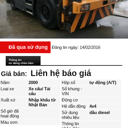
Đã qua sử dụng
Đăng tin ngày: 14/02/2016
Thông tin
xe đang chào bán
Liên hệ báo giá
Giá bán:
Năm
2000
Hộp số
tự động (A/T)
Loại xe
Xe cẩu/ Tải
Số khung -
cẩu
VIN
Xuất xứ
Nhập khẩu từ
Động cơ
Nhật Bản
Hệ dẫn động
4x4
Số giờ đã
Sử dụng
dầu diesel
hoạt động
nhiêu liệu
Màu sơn
Thông tin