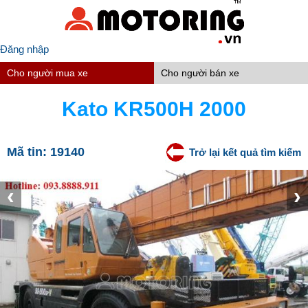
Đăng nhập
Cho người mua xe
Cho người bán xe
Kato KR500H 2000
Mã tin:
19140
Trở lại kết quả tìm kiếm
‹
›