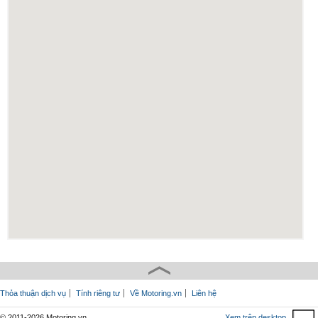
Thỏa thuận dịch vụ
Tính riêng tư
Về Motoring.vn
Liên hệ
© 2011-2026 Motoring.vn
Xem trên desktop