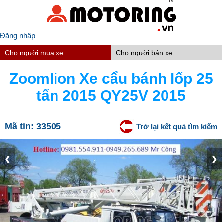
Đăng nhập
Cho người mua xe
Cho người bán xe
Zoomlion Xe cẩu bánh lốp 25
tấn 2015 QY25V 2015
Mã tin:
33505
Trở lại kết quả tìm kiếm
‹
›