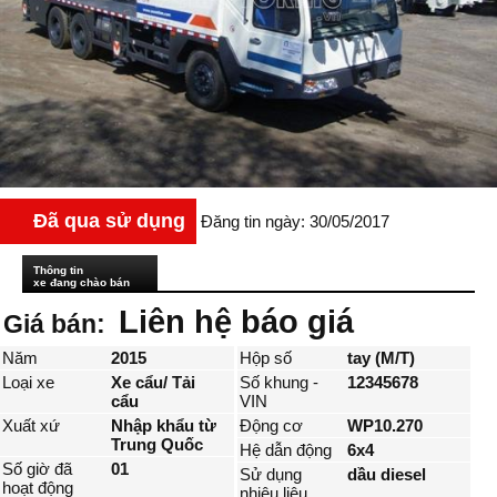
Đã qua sử dụng
Đăng tin ngày: 30/05/2017
Thông tin
xe đang chào bán
Liên hệ báo giá
Giá bán:
Năm
2015
Hộp số
tay (M/T)
Loại xe
Xe cẩu/ Tải
Số khung -
12345678
cẩu
VIN
Xuất xứ
Nhập khẩu từ
Động cơ
WP10.270
Trung Quốc
Hệ dẫn động
6x4
Số giờ đã
01
Sử dụng
dầu diesel
hoạt động
nhiêu liệu