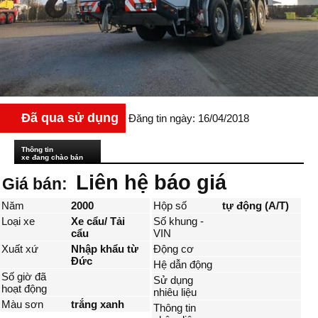
Đã qua sử dụng
Đăng tin ngày: 16/04/2018
Thông tin
xe đang chào bán
Liên hệ báo giá
Giá bán:
Năm
2000
Hộp số
tự động (A/T)
Loại xe
Xe cẩu/ Tải
Số khung -
cẩu
VIN
Xuất xứ
Nhập khẩu từ
Động cơ
Đức
Hệ dẫn động
Số giờ đã
Sử dụng
hoạt động
nhiêu liệu
Màu sơn
trắng xanh
Thông tin