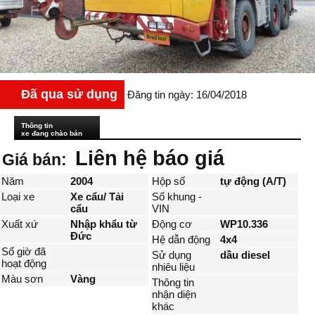
Đã qua sử dụng
Đăng tin ngày: 16/04/2018
Thông tin
xe đang chào bán
Liên hệ báo giá
Giá bán:
Năm
2004
Hộp số
tự động (A/T)
Loại xe
Xe cẩu/ Tải
Số khung -
cẩu
VIN
Xuất xứ
Nhập khẩu từ
Động cơ
WP10.336
Đức
Hệ dẫn động
4x4
Số giờ đã
Sử dụng
dầu diesel
hoạt động
nhiêu liệu
Màu sơn
Vàng
Thông tin
nhận diện
khác