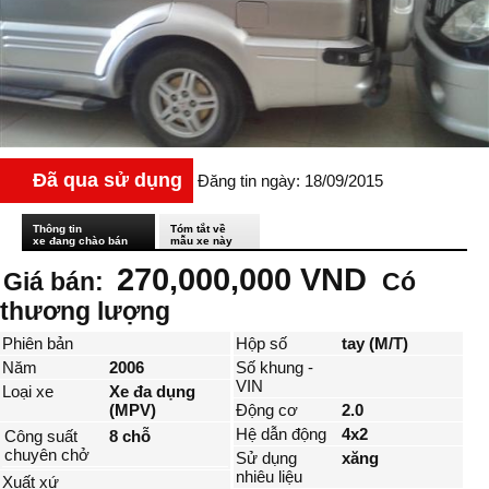
Đã qua sử dụng
Đăng tin ngày: 18/09/2015
Thông tin
Tóm tắt về
xe đang chào bán
mẫu xe này
270,000,000 VND
Giá bán:
Có
thương lượng
Phiên bản
Hộp số
tay (M/T)
Năm
2006
Số khung -
VIN
Loại xe
Xe đa dụng
(MPV)
Động cơ
2.0
Hệ dẫn động
4x2
Công suất
8 chỗ
chuyên chở
Sử dụng
xăng
nhiêu liệu
Xuất xứ