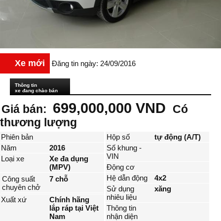
Xe mới
Đăng tin ngày: 24/09/2016
Thông tin
xe đang chào bán
699,000,000 VND
Giá bán:
Có
thương lượng
Phiên bản
Hộp số
tự động (A/T)
Năm
2016
Số khung -
VIN
Loại xe
Xe đa dụng
(MPV)
Động cơ
Hệ dẫn động
4x2
Công suất
7 chỗ
chuyên chở
Sử dụng
xăng
nhiêu liệu
Xuất xứ
Chính hãng
lắp ráp tại Việt
Thông tin
Nam
nhận diện