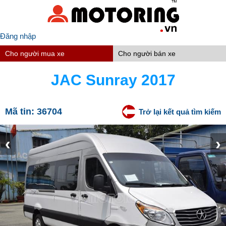
Đăng nhập
Cho người mua xe
Cho người bán xe
JAC Sunray 2017
Mã tin:
36704
Trở lại kết quả tìm kiếm
‹
›