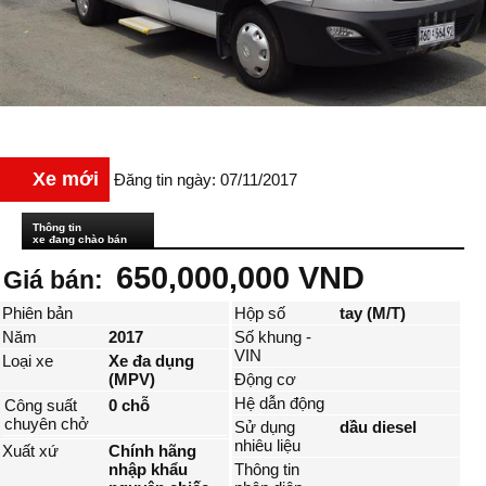
Xe mới
Đăng tin ngày: 07/11/2017
Thông tin
xe đang chào bán
650,000,000 VND
Giá bán:
Phiên bản
Hộp số
tay (M/T)
Năm
2017
Số khung -
VIN
Loại xe
Xe đa dụng
(MPV)
Động cơ
Hệ dẫn động
Công suất
0 chỗ
chuyên chở
Sử dụng
dầu diesel
nhiêu liệu
Xuất xứ
Chính hãng
nhập khẩu
Thông tin