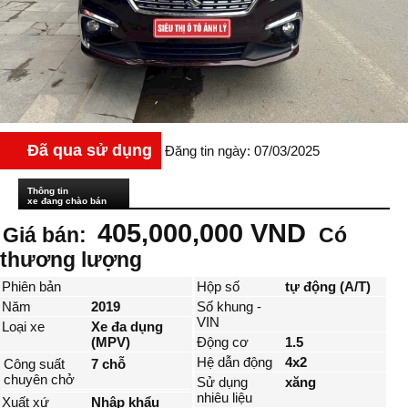
Đã qua sử dụng
Đăng tin ngày: 07/03/2025
Thông tin
xe đang chào bán
405,000,000 VND
Giá bán:
Có
thương lượng
Phiên bản
Hộp số
tự động (A/T)
Năm
2019
Số khung -
VIN
Loại xe
Xe đa dụng
(MPV)
Động cơ
1.5
Hệ dẫn động
4x2
Công suất
7 chỗ
chuyên chở
Sử dụng
xăng
nhiêu liệu
Xuất xứ
Nhập khẩu