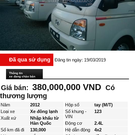
Đã qua sử dụng
Đăng tin ngày: 19/03/2019
Thông tin
xe đang chào bán
380,000,000 VND
Giá bán:
Có
thương lượng
Năm
2012
Hộp số
tay (M/T)
Loại xe
Xe đông lạnh
Số khung -
123
VIN
Xuất xứ
Nhập khẩu từ
Hàn Quốc
Động cơ
2.4L
Số km đã đi
130,000
Hệ dẫn động
4x2