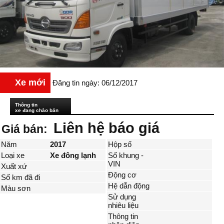
Xe mới
Đăng tin ngày: 06/12/2017
Thông tin
xe đang chào bán
Liên hệ báo giá
Giá bán:
Năm
2017
Hộp số
Loại xe
Xe đông lạnh
Số khung -
VIN
Xuất xứ
Động cơ
Số km đã đi
Hệ dẫn động
Màu sơn
Sử dụng
nhiêu liệu
Thông tin