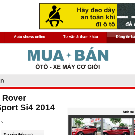
Auto shows online
Tư vấn & tham khảo
Đăng tin b
án
 Rover
port Si4 2014
Ảnh xe 
15
Tra cứu thông số