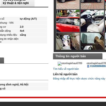
kỹ thuật & tiện nghi
p số
tự động (A/T)
khung - VIN
ng cơ
2.0
dẫn động
4x4
dụng nhiêu liệu
xăng
ng tin nhận diện
́c
Thông tin người bán
otonhapkhau678
01689886886
Tìm hiểu về người bán
Liên hệ người bán
Đăng nhập để thực hiện được chức năng này
ơng đình nghệ, Hà Nội
g có