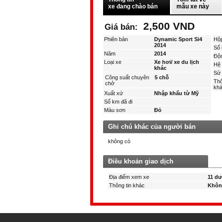
xe đang chào bán
mẫu xe này
2,500 VND
Giá bán:
Phiên bản
Dynamic Sport Si4
Hộ
2014
Số 
Năm
2014
Độ
Loại xe
Xe hơi/ xe du lịch
Hệ 
khác
Sử 
Công suất chuyên
5 chỗ
Thô
chở
kha
Xuất xứ
Nhập khẩu từ Mỹ
Số km đã đi
Màu sơn
Đỏ
Ghi chú khác của người bán
không có
Điều khoản giao dịch
Địa điểm xem xe
11 dư
Thông tin khác
Khôn