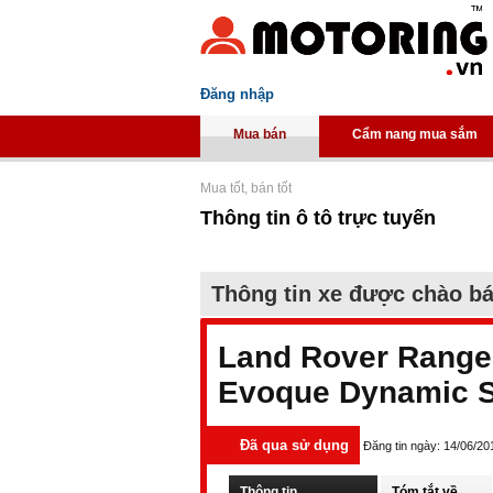
Đăng nhập
Mua bán
Cẩm nang mua sắm
Mua tốt, bán tốt
Thông tin ô tô trực tuyến
Thông tin xe được chào b
Land Rover Range
Evoque Dynamic S
Đã qua sử dụng
Đăng tin ngày: 14/06/20
Thông tin
Tóm tắt về