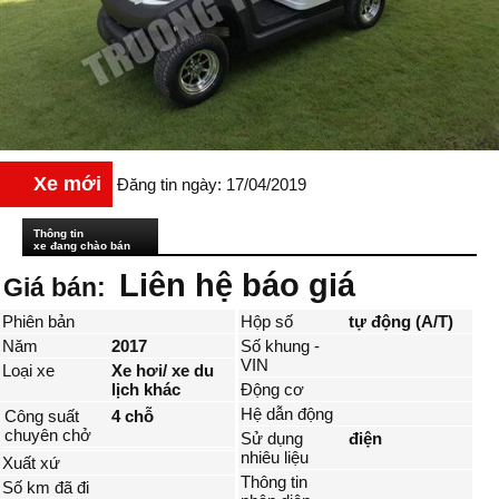
Xe mới
Đăng tin ngày: 17/04/2019
Thông tin
xe đang chào bán
Liên hệ báo giá
Giá bán:
Phiên bản
Hộp số
tự động (A/T)
Năm
2017
Số khung -
VIN
Loại xe
Xe hơi/ xe du
lịch khác
Động cơ
Hệ dẫn động
Công suất
4 chỗ
chuyên chở
Sử dụng
điện
nhiêu liệu
Xuất xứ
Thông tin
Số km đã đi