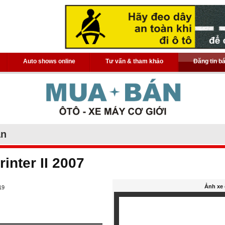
Auto shows online
Tư vấn & tham khảo
Đăng tin b
án
inter II 2007
Ảnh xe 
19