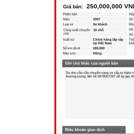
250,000,000 V
Giá bán:
Phiên bản
Hộ
Năm
2007
Số 
Loại xe
Xe khách
Độ
Hệ 
Công suất chuyên
16 chỗ
chở
Sử 
Xuất xứ
Chính hãng lắp ráp
Thô
tại Việt Nam
kha
Số km đã đi
269,000
Màu sơn
Hồng
Ghi chú khác của người bán
Điều khoản giao dịch