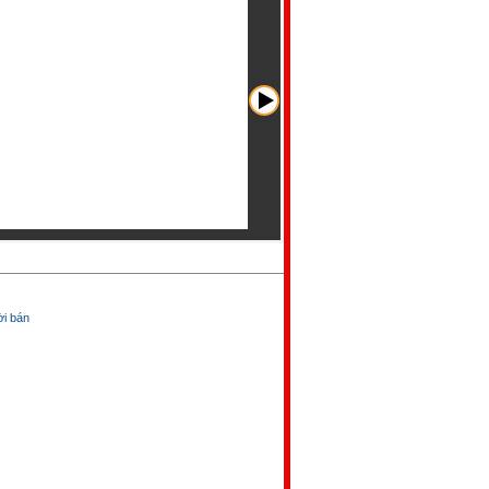
̀i bán