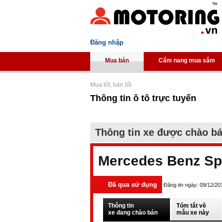
Đăng nhập
Mua bán
Cẩm nang mua sắm
Mua tốt, bán tốt
Thông tin ô tô trực tuyến
Thông tin xe được chào b
Mercedes Benz Spr
Đã qua sử dụng
Đăng tin ngày: 09/12/20
Thông tin
Tóm tắt về
xe đang chào bán
mẫu xe này