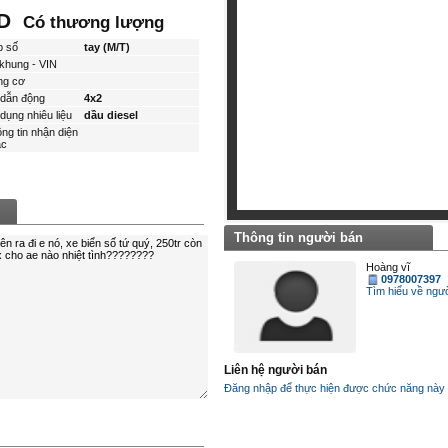
ND
Có thương lượng
p số
tay (M/T)
khung - VIN
ng cơ
dẫn động
4x2
dụng nhiêu liệu
dầu diesel
ng tin nhận diện
́c
Thông tin người bán
Hoàng vĩ
0978007397
Tìm hiểu về ngươ
Liên hệ người bán
Đăng nhập để thực hiện được chức năng này