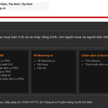
hàhh, Tây Ninh, Tây Ninh
g có
cáo mua bán ô tô và xe máy công trình, nơi người mua và người bán trê
LER
Về Motoring.vn
Chính sách và thoả 
h vụ PRO
Về Motoring.vn
Tính riêng tư
 nghề ô tô
Nội dung
Thoả thuận dịch vụ
uận dịch vụ PRO
Liên hệ
ng tư PRO
h đăng ký
bộ phận dịch vụ PRO
rp. Giấy phép số: 27/GP-STTTT, Sở Thông tin & Truyền thông Tp.Hồ Chí Minh