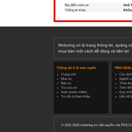
Địa điểm xem xe
Hoà T
Thông tin khác
Khôn
Motoring.vn là trang thông tin, quảng 
mua bán một cách dễ dàng và tiện lợi
Thông tin ô tô trực tuyến
PRO-DEA
Trang chủ
Các dịc
Mua xe
Ngành và
Bán xe
Thỏa th
Tra cứu xe
Tính riê
Auto shows online
Quy trìn
Tư vấn & tham khảo
Liên hệ 
© 2011-2026 motoring.vn, bản quyền của PDS Co