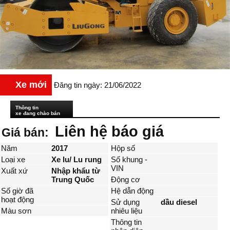
Xe mới
Đăng tin ngày: 21/06/2022
Thông tin
xe đang chào bán
Liên hệ báo giá
Giá bán:
Năm
2017
Hộp số
Loại xe
Xe lu/ Lu rung
Số khung -
VIN
Xuất xứ
Nhập khẩu từ
Trung Quốc
Động cơ
Số giờ đã
Hệ dẫn động
hoạt động
Sử dụng
dầu diesel
Màu sơn
nhiêu liệu
Thông tin