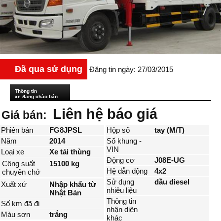
Đã qua sử dụng
Đăng tin ngày: 27/03/2015
Thông tin
xe đang chào bán
Liên hệ báo giá
Giá bán:
Phiên bản
FG8JPSL
Hộp số
tay (M/T)
Năm
2014
Số khung -
VIN
Loại xe
Xe tải thùng
Động cơ
J08E-UG
Công suất
15100 kg
Hệ dẫn động
4x2
chuyên chở
Sử dụng
dầu diesel
Xuất xứ
Nhập khẩu từ
nhiêu liệu
Nhật Bản
Thông tin
Số km đã đi
nhận diện
Màu sơn
trắng
khác