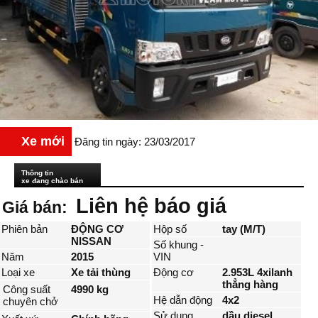
Xe mới
Đăng tin ngày: 23/03/2017
Thông tin
xe đang chào bán
Liên hệ báo giá
Giá bán:
Phiên bản
ĐỘNG CƠ
Hộp số
tay (M/T)
NISSAN
Số khung -
Năm
2015
VIN
Loại xe
Xe tải thùng
Động cơ
2.953L 4xilanh
thẳng hàng
Công suất
4990 kg
Hệ dẫn động
4x2
chuyên chở
Sử dụng
dầu diesel