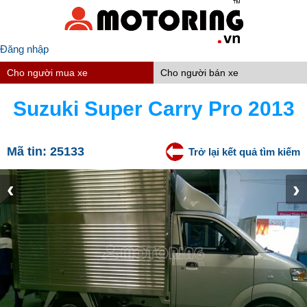
Đăng nhập
Cho người mua xe
Cho người bán xe
Suzuki Super Carry Pro 2013
Mã tin:
25133
Trở lại kết quả tìm kiếm
‹
›