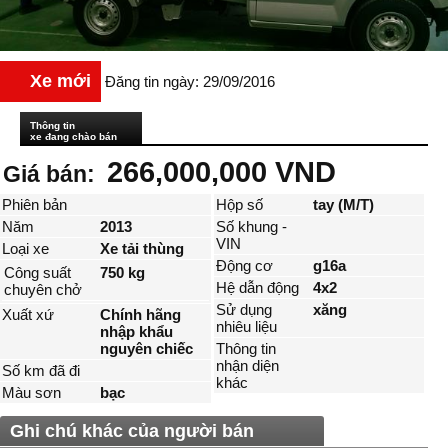
Xe mới
Đăng tin ngày: 29/09/2016
Thông tin
xe đang chào bán
266,000,000 VND
Giá bán:
Phiên bản
Hộp số
tay (M/T)
Năm
2013
Số khung -
VIN
Loại xe
Xe tải thùng
Động cơ
g16a
Công suất
750 kg
Hệ dẫn động
4x2
chuyên chở
Sử dụng
xăng
Xuất xứ
Chính hãng
nhiêu liệu
nhập khẩu
nguyên chiếc
Thông tin
nhận diện
Số km đã đi
khác
Màu sơn
bạc
Ghi chú khác của người bán