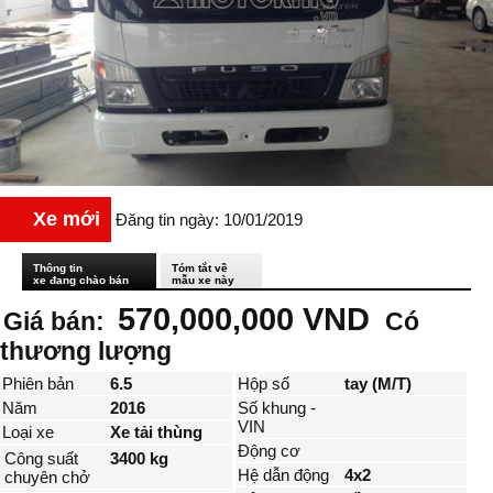
Xe mới
Đăng tin ngày: 10/01/2019
Thông tin
Tóm tắt về
xe đang chào bán
mẫu xe này
570,000,000 VND
Giá bán:
Có
thương lượng
Phiên bản
6.5
Hộp số
tay (M/T)
Năm
2016
Số khung -
VIN
Loại xe
Xe tải thùng
Động cơ
Công suất
3400 kg
Hệ dẫn động
4x2
chuyên chở