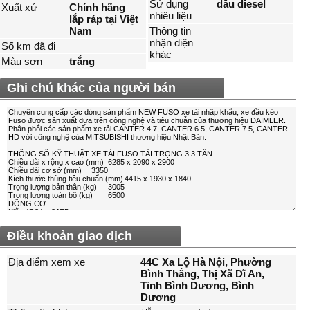
Sử dụng
dầu diesel
Xuất xứ
Chính hãng
nhiêu liệu
lắp ráp tại Việt
Nam
Thông tin
nhận diện
Số km đã đi
khác
Màu sơn
trắng
Ghi chú khác của người bán
Điều khoản giao dịch
Địa điểm xem xe
44C Xa Lộ Hà Nội, Phường
Bình Thắng, Thị Xã Dĩ An,
Tỉnh Bình Dương, Bình
Dương