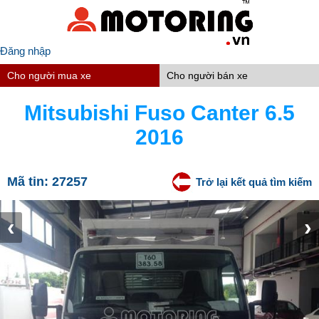
Đăng nhập
Cho người mua xe
Cho người bán xe
Mitsubishi Fuso Canter 6.5
2016
Mã tin:
27257
Trở lại kết quả tìm kiếm
‹
›