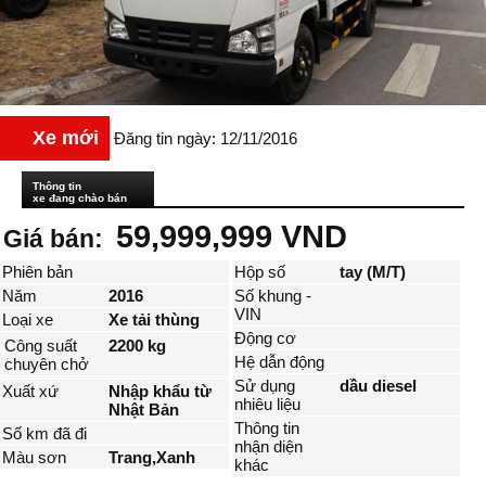
Xe mới
Đăng tin ngày: 12/11/2016
Thông tin
xe đang chào bán
59,999,999 VND
Giá bán:
Phiên bản
Hộp số
tay (M/T)
Năm
2016
Số khung -
VIN
Loại xe
Xe tải thùng
Động cơ
Công suất
2200 kg
Hệ dẫn động
chuyên chở
Sử dụng
dầu diesel
Xuất xứ
Nhập khẩu từ
nhiêu liệu
Nhật Bản
Thông tin
Số km đã đi
nhận diện
Màu sơn
Trang,Xanh
khác