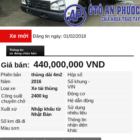
Xe mới
Đăng tin ngày: 01/02/2018
Thông tin
xe đang chào bán
440,000,000 VND
Giá bán:
Phiên bản
thùng dài 4m2
Hộp số
Năm
2016
Số khung -
VIN
Loại xe
Xe tải thùng
Động cơ
Công suất
2400 kg
Hệ dẫn động
chuyên chở
Sử dụng
Xuất xứ
Nhập khẩu từ
nhiêu liệu
Nhật Bản
Thông tin
Số km đã đi
nhận diện
Màu sơn
khác