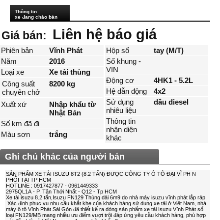
Thông tin
xe đang chào bán
Liên hệ báo giá
Giá bán:
Phiên bản
Vĩnh Phát
Hộp số
tay (M/T)
Năm
2016
Số khung -
VIN
Loại xe
Xe tải thùng
Động cơ
4HK1 - 5.2L
Công suất
8200 kg
Hệ dẫn động
4x2
chuyên chở
Sử dụng
dầu diesel
Xuất xứ
Nhập khẩu từ
nhiêu liệu
Nhật Bản
Thông tin
Số km đã đi
nhận diện
Màu sơn
trắng
khác
Ghi chú khác của người bán