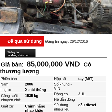
Đã qua sử dụng
Đăng tin ngày: 26/12/2016
Thông tin
xe đang chào bán
85,000,000 VND
Giá bán:
Có
thương lượng
Phiên bản
Hộp số
tay (M/T)
Năm
2006
Số khung -
VIN
Loại xe
Xe tải thùng
Động cơ
3.1L
Công suất
1535 kg
Hệ dẫn động
chuyên chở
Sử dụng
dầu diesel
Xuất xứ
Chính hãng
nhiêu liệu
nhập khẩu