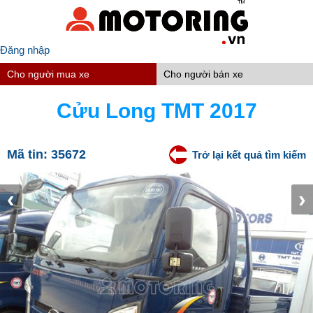
Đăng nhập
Cho người mua xe
Cho người bán xe
Cửu Long TMT 2017
Mã tin:
35672
Trở lại kết quả tìm kiếm
‹
›