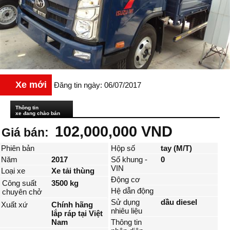
Xe mới
Đăng tin ngày: 06/07/2017
Thông tin
xe đang chào bán
102,000,000 VND
Giá bán:
Phiên bản
Hộp số
tay (M/T)
Năm
2017
Số khung -
0
VIN
Loại xe
Xe tải thùng
Động cơ
Công suất
3500 kg
Hệ dẫn động
chuyên chở
Sử dụng
dầu diesel
Xuất xứ
Chính hãng
nhiêu liệu
lắp ráp tại Việt
Nam
Thông tin