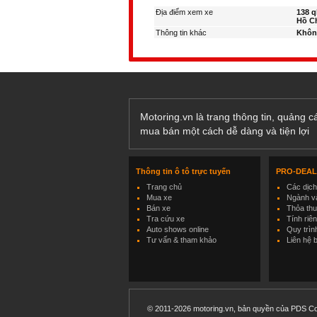
Địa điểm xem xe
138 q
Hồ C
Thông tin khác
Khôn
Motoring.vn là trang thông tin, quảng 
mua bán một cách dễ dàng và tiện lợi
Thông tin ô tô trực tuyến
PRO-DEA
Trang chủ
Các dịc
Mua xe
Ngành và
Bán xe
Thỏa th
Tra cứu xe
Tính riê
Auto shows online
Quy trìn
Tư vấn & tham khảo
Liên hệ 
© 2011-2026 motoring.vn, bản quyền của PDS Co