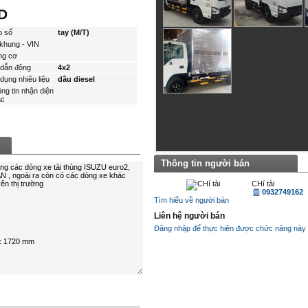
D
p số
tay (M/T)
khung - VIN
ng cơ
dẫn động
4x2
dụng nhiêu liệu
dầu diesel
ng tin nhận diện
́c
Thông tin người bán
CHí tài
0932749162
Tìm hiểu về người bán
Liên hệ người bán
Đăng nhập để thực hiện được chức năng này