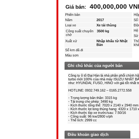
400,000,000 VN
Giá bán:
Phiên bản
Hộ
Năm
2017
Số 
Loại xe
Xe tải thùng
Độ
Hệ 
Công suất chuyên
3500 kg
chở
Sử 
Xuất xứ
Nhập khẩu từ Nhật
Thô
Bản
kha
Số km đã đi
Màu sơn
Ghi chú khác của người bán
Điều khoản giao dịch