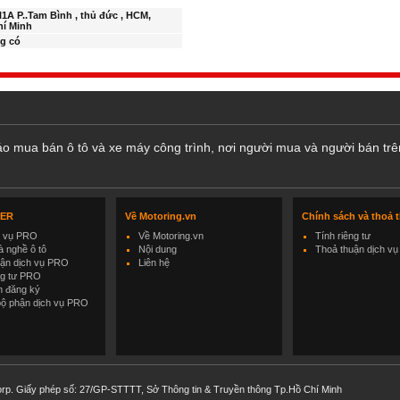
l1A P..Tam Bình , thủ đức , HCM,
hí Minh
g có
cáo mua bán ô tô và xe máy công trình, nơi người mua và người bán trê
LER
Về Motoring.vn
Chính sách và thoả 
h vụ PRO
Về Motoring.vn
Tính riêng tư
 nghề ô tô
Nội dung
Thoả thuận dịch vụ
uận dịch vụ PRO
Liên hệ
ng tư PRO
h đăng ký
bộ phận dịch vụ PRO
rp. Giấy phép số: 27/GP-STTTT, Sở Thông tin & Truyền thông Tp.Hồ Chí Minh