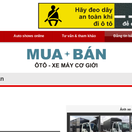
Auto shows online
Tư vấn & tham khảo
Đăng tin b
án
Ảnh xe 